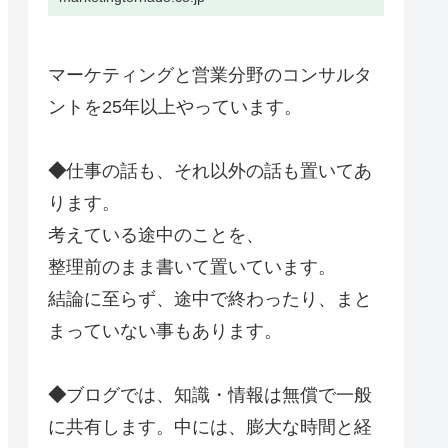
グ・セールストーク・マネジメン
トのコンサルティング、企業研
修、講演活動、執筆、広告制作な
どを行っています。目標達成のた
めの…
マーケティングと営業分野のコンサルタ
ントを25年以上やっています。
◆
仕事の話も、それ以外の話も置いてあ
ります。
考えている途中のことを、
整理前のまま書いて置いています。
結論に至らず、途中で終わったり、まと
まっていない事もあります。
◆
ブログでは、知識・情報は無償で一般
に共有します。中には、膨大な時間と経