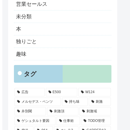
営業セールス
未分類
本
独りごと
趣味
タグ
広告
E500
W124
メルセデス・ベンツ
持ち味
刺激
弁別閾
刺激頂
刺激域
ゲシュタルト要因
仕事術
TODO管理