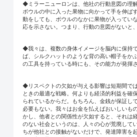
◆ミラーニューロンは、他社の行動意図の理
ボウルの中に入った果物に向かって手を伸ば
動をしても、ボウルのなかに果物が入ってい
応を示さない。つまり、行動の意図がないと
◆我々は、複数の身体イメージを脳内に保持
ば、シルクハットのような背の高い帽子をか
の工具を持っている時にも、その能力が発揮
◆リスペクトの欠如が与える影響は短期間で
ときの最適な戦略。何よりも経済的利益を確
られているからだ。もちろん、金銭が保証し
必要もない。我々はお金を払えばおいしいも
かし、他者との関係性が欠如すると、それは
のない社会というのは、人々の心が荒廃して
ちが他社との接触がないだけで、発達障害を