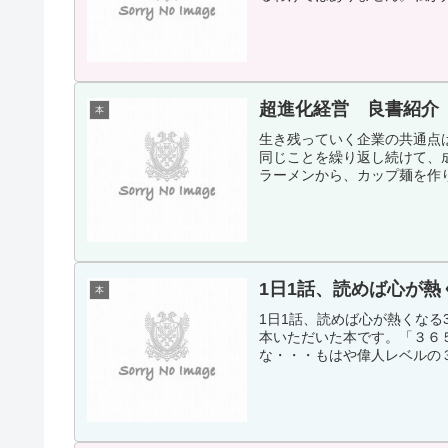
超進化経営 良書紹介
本
生き残っていく企業の共通点
同じことを繰り返し続けて、
ラーメンから、カップ麺を作り
1日1話、読めば心が熱
本
1日1話、読めば心が熱くなる
本いただいた本です。「３６
な・・・もはや偉人レベルの３