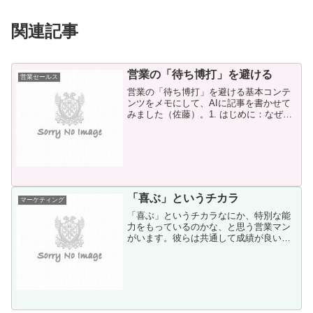
関連記事
営業の「待ち博打」を避ける
営業セールス
営業の「待ち博打」を避ける基本コンテ
ンツをメモにして、AIに記事を書かせて
みました（佐藤）。1. はじめに：なぜ返
事待ちは営業の地雷なのかそういえば、
あの客からの連絡来てないな・・・営業
で最も多い失注理由のひとつが「お客さ
まからの返事待ちの...
「喜ぶ」というチカラ
マーケティング
「喜ぶ」というチカラなにか、特別な能
力をもっているのかな、と思う営業マン
がいます。彼らは共通して成績が良いも
のです。 その特別な能力というのは、
「過去のお客さまから、別のお客さまを
ご紹介してもらえる」というもので
す。 「紹介」という、たった...