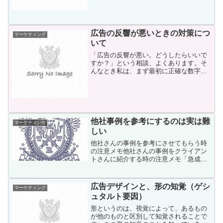
ィングのジャングルに放り出される前
に、わかりやすい説明が必要で...
広告の反響が悪いときの対策につ
マーケティング
いて
「広告の反響が悪い。どうしたらいいで
すか？」という相談、よくあります。そ
んなとき私は、まず最初に正確な数字を
確認します。◆最初にチェック ⇒ 過
度な期待をしていないか広告のMaxの数
字は、だいたい一定の範囲が決まってい
ます。折込チラシ： 新...
他社事例を参考にするのは実は難
マーケティング
しい
他社さんの事例を参考にさせてもらう時
の注意メモ他社さんの事例をクライアン
トさんに紹介する時の注意メモ「急成長
した会社の社長が、その秘訣を教えま
す」というのがあると、同業者さんは知
りたくなると思う。でも、ほとんどの場
広告デザインと、形の知覚（ゲシ
マーケティング
合、そのままだと役に立たな...
ュタルト要因）
形というのは、視覚によって、あるもの
が他のものと区別して知覚されることで