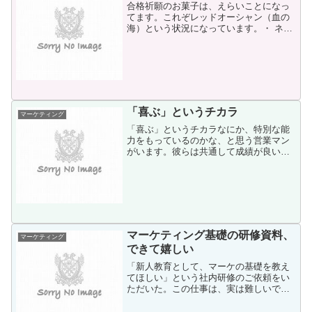
合格祈願のお菓子は、えらいことになっ
てます。これぞレッドオーシャン（血の
海）という状況になっています。・ ネス
レ：キットカット（きっと勝つと）・ ロ
ッテ：Toppa（本来の商品名はToppo）・
明治：うカール（受かーる）・ ロッテ：
きっち...
「喜ぶ」というチカラ
マーケティング
「喜ぶ」というチカラなにか、特別な能
力をもっているのかな、と思う営業マン
がいます。彼らは共通して成績が良いも
のです。 その特別な能力というのは、
「過去のお客さまから、別のお客さまを
ご紹介してもらえる」というもので
す。 「紹介」という、たった...
マーケティング基礎の研修資料、
マーケティング
できて嬉しい
「新人教育として、マーケの基礎を教え
てほしい」という社内研修のご依頼をい
ただいた。この仕事は、実は難しいで
す。基礎講座でやるべきことは、最低限
の獲物の捕り方を教える作業。マーケテ